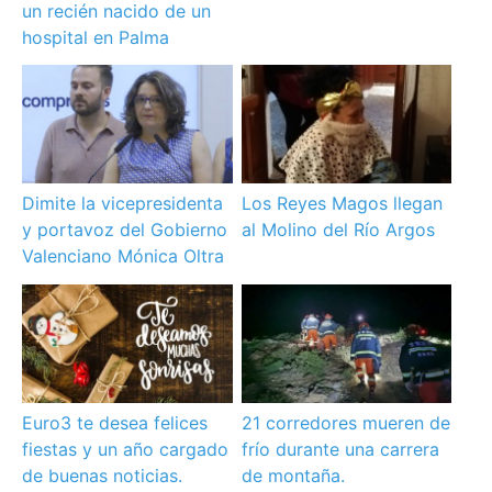
un recién nacido de un
hospital en Palma
Dimite la vicepresidenta
Los Reyes Magos llegan
y portavoz del Gobierno
al Molino del Río Argos
Valenciano Mónica Oltra
Euro3 te desea felices
21 corredores mueren de
fiestas y un año cargado
frío durante una carrera
de buenas noticias.
de montaña.