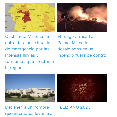
Castilla-La Mancha se
El fuego arrasa La
enfrenta a una situación
Palma: Miles de
de emergencia por las
desalojados en un
intensas lluvias y
incendio fuera de control
tormentas que afectan a
la región
Detienen a un hombre
FELIZ AÑO 2023
que intentaba llevarse a