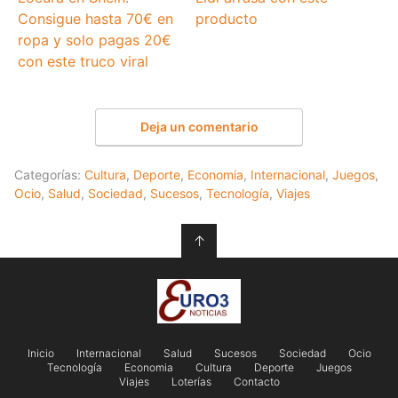
Consigue hasta 70€ en
producto
ropa y solo pagas 20€
con este truco viral
Deja un comentario
Categorías:
Cultura
,
Deporte
,
Economia
,
Internacional
,
Juegos
,
Ocio
,
Salud
,
Sociedad
,
Sucesos
,
Tecnología
,
Viajes
↑
Inicio
Internacional
Salud
Sucesos
Sociedad
Ocio
Tecnología
Economia
Cultura
Deporte
Juegos
Viajes
Loterías
Contacto