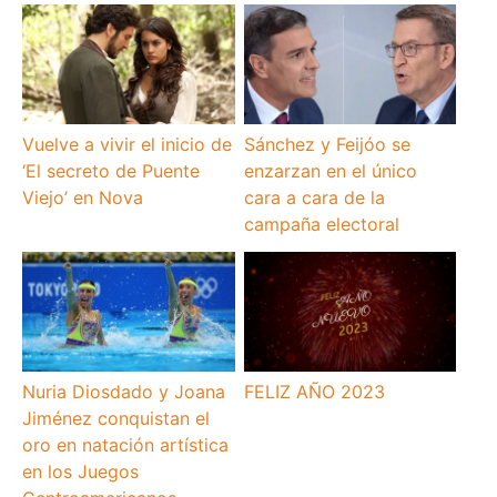
Vuelve a vivir el inicio de
Sánchez y Feijóo se
‘El secreto de Puente
enzarzan en el único
Viejo’ en Nova
cara a cara de la
campaña electoral
Nuria Diosdado y Joana
FELIZ AÑO 2023
Jiménez conquistan el
oro en natación artística
en los Juegos