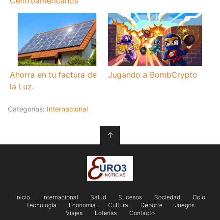
Centroamericanos
Ahorra en tu factura de
Jugando a BombCrypto
la Luz.
Categorías:
Internacional
↑
Inicio
Internacional
Salud
Sucesos
Sociedad
Ocio
Tecnología
Economia
Cultura
Deporte
Juegos
Viajes
Loterías
Contacto