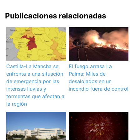
Publicaciones relacionadas
Castilla-La Mancha se
El fuego arrasa La
enfrenta a una situación
Palma: Miles de
de emergencia por las
desalojados en un
intensas lluvias y
incendio fuera de control
tormentas que afectan a
la región