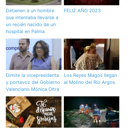
Detienen a un hombre
FELIZ AÑO 2023
que intentaba llevarse a
un recién nacido de un
hospital en Palma
Dimite la vicepresidenta
Los Reyes Magos llegan
y portavoz del Gobierno
al Molino del Río Argos
Valenciano Mónica Oltra