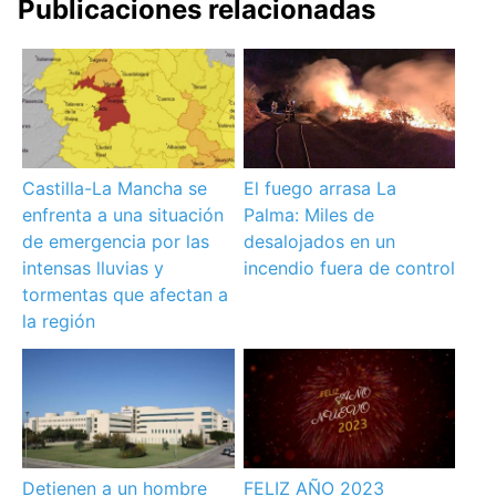
Publicaciones relacionadas
Castilla-La Mancha se
El fuego arrasa La
enfrenta a una situación
Palma: Miles de
de emergencia por las
desalojados en un
intensas lluvias y
incendio fuera de control
tormentas que afectan a
la región
Detienen a un hombre
FELIZ AÑO 2023