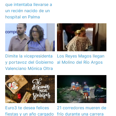
que intentaba llevarse a
un recién nacido de un
hospital en Palma
Dimite la vicepresidenta
Los Reyes Magos llegan
y portavoz del Gobierno
al Molino del Río Argos
Valenciano Mónica Oltra
Euro3 te desea felices
21 corredores mueren de
fiestas y un año cargado
frío durante una carrera