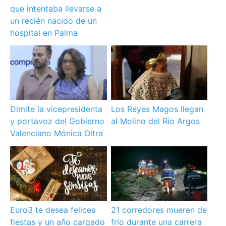
que intentaba llevarse a
un recién nacido de un
hospital en Palma
Dimite la vicepresidenta
Los Reyes Magos llegan
y portavoz del Gobierno
al Molino del Río Argos
Valenciano Mónica Oltra
Euro3 te desea felices
21 corredores mueren de
fiestas y un año cargado
frío durante una carrera