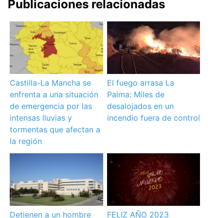
Publicaciones relacionadas
Castilla-La Mancha se
El fuego arrasa La
enfrenta a una situación
Palma: Miles de
de emergencia por las
desalojados en un
intensas lluvias y
incendio fuera de control
tormentas que afectan a
la región
Detienen a un hombre
FELIZ AÑO 2023