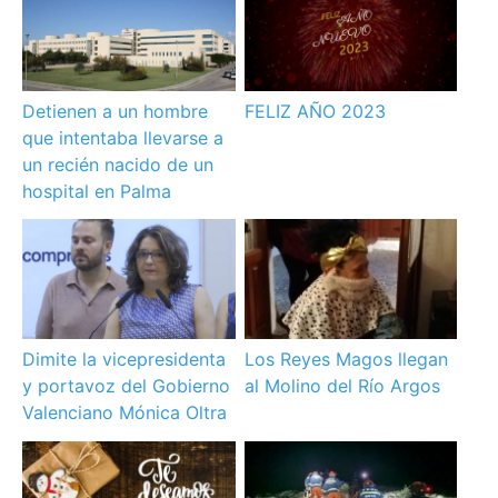
Detienen a un hombre
FELIZ AÑO 2023
que intentaba llevarse a
un recién nacido de un
hospital en Palma
Dimite la vicepresidenta
Los Reyes Magos llegan
y portavoz del Gobierno
al Molino del Río Argos
Valenciano Mónica Oltra