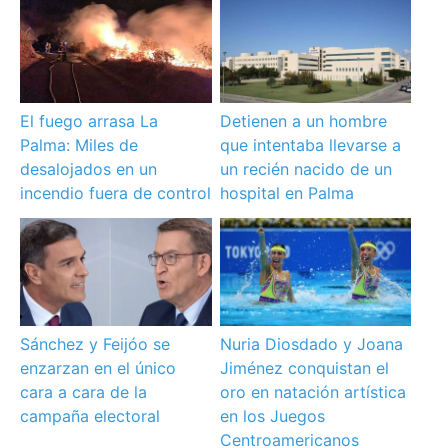
El fuego arrasa La
Detienen a un hombre
Palma: Miles de
que intentaba llevarse a
desalojados en un
un recién nacido de un
incendio fuera de control
hospital en Palma
Sánchez y Feijóo se
Nuria Diosdado y Joana
enzarzan en el único
Jiménez conquistan el
cara a cara de la
oro en natación artística
campaña electoral
en los Juegos
Centroamericanos