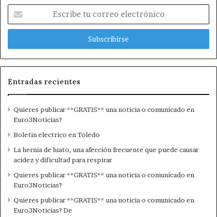
E
s
c
r
i
b
e
t
Entradas recientes
u
c
Quieres publicar **GRATIS** una noticia o comunicado en
o
Euro3Noticias?
r
r
Boletin electrico en Toledo
e
La hernia de hiato, una afección frecuente que puede causar
o
acidez y dificultad para respirar
e
l
Quieres publicar **GRATIS** una noticia o comunicado en
e
Euro3Noticias?
c
Quieres publicar **GRATIS** una noticia o comunicado en
t
Euro3Noticias? De
r