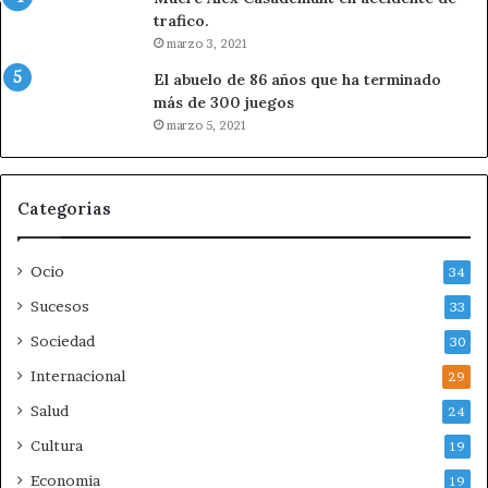
u
trafico.
n
marzo 3, 2021
a
n
El abuelo de 86 años que ha terminado
o
más de 300 juegos
t
marzo 5, 2021
i
c
i
Categorias
a
o
c
Ocio
34
o
m
Sucesos
33
u
Sociedad
30
n
i
Internacional
29
c
Salud
24
a
d
Cultura
19
o
Economia
19
e