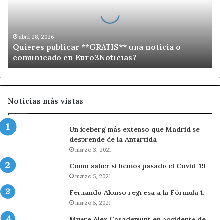
r
e
s
p
abril 28, 2026
Quieres publicar **GRATIS** una noticia o
u
comunicado en Euro3Noticias?
b
l
i
c
a
Noticias más vistas
r
*
Un iceberg más extenso que Madrid se
*
desprende de la Antártida
G
R
marzo 3, 2021
A
Como saber si hemos pasado el Covid-19
T
marzo 5, 2021
I
S
Fernando Alonso regresa a la Fórmula 1.
*
marzo 5, 2021
*
Muere Alex Casademunt en accidente de