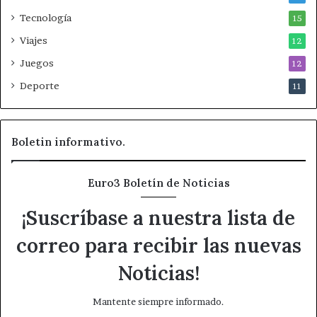
n
Tecnología
15
E
Viajes
12
u
r
Juegos
12
o
Deporte
11
3
N
o
t
Boletin informativo.
i
c
i
Euro3 Boletín de Noticias
a
s
¡Suscríbase a nuestra lista de
?
correo para recibir las nuevas
Noticias!
Mantente siempre informado.