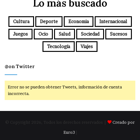
Lo más buscado
Cultura
Deporte
Economia
Internacional
Juegos
Ocio
Salud
Sociedad
Sucesos
Tecnología
Viajes
@on Twitter
Error no se pueden obtener Tweets, información de cuenta
incorrecta.
© Copyright 2026, Todos los derechos reservados |
Creado por
Euro3
|