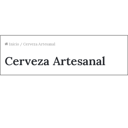
Inicio
/
Cerveza Artesanal
Cerveza Artesanal
Ocio
El Molino del Rio Argos
naturaleza con encanto
marzo 26, 2021
0
2.602