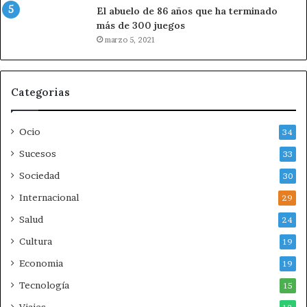
n
El abuelo de 86 años que ha terminado
o
más de 300 juegos
t
marzo 5, 2021
i
c
i
Categorias
a
o
c
Ocio
34
o
m
Sucesos
33
u
Sociedad
30
n
i
Internacional
29
c
Salud
24
a
d
Cultura
19
o
Economia
19
e
n
Tecnología
15
E