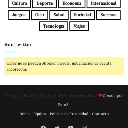
Cultura
Deporte
Economia
Internacional
Juegos
Ocio
Salud
Sociedad
Sucesos
Tecnología
Viajes
@on Twitter
Error no se pueden obtener Tweets, información de cuenta
incorrecta.
© Copyright 2026, Todos los derechos reservados |
Creado por
Euro3
|
Inicio
Equipo
Politica de Privacidad
Contacto
Facebook
Twitter
YouTube
Instagram