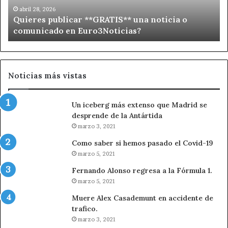
p
abril 28, 2026
Quieres publicar **GRATIS** una noticia o
u
comunicado en Euro3Noticias?
b
l
i
c
a
Noticias más vistas
r
*
Un iceberg más extenso que Madrid se
*
desprende de la Antártida
G
R
marzo 3, 2021
A
Como saber si hemos pasado el Covid-19
T
marzo 5, 2021
I
S
Fernando Alonso regresa a la Fórmula 1.
*
marzo 5, 2021
*
Muere Alex Casademunt en accidente de
u
trafico.
n
marzo 3, 2021
a