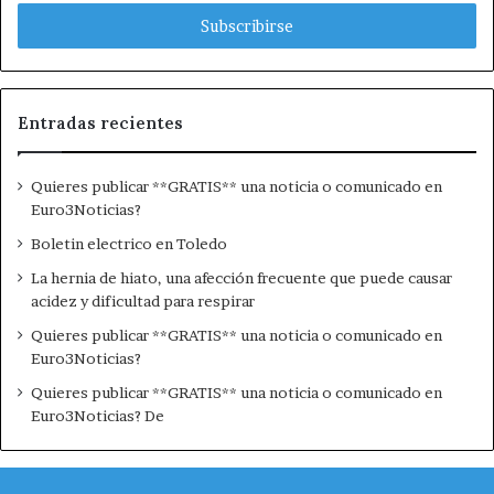
c
r
i
b
e
t
Entradas recientes
u
c
Quieres publicar **GRATIS** una noticia o comunicado en
o
Euro3Noticias?
r
r
Boletin electrico en Toledo
e
La hernia de hiato, una afección frecuente que puede causar
o
acidez y dificultad para respirar
e
l
Quieres publicar **GRATIS** una noticia o comunicado en
e
Euro3Noticias?
c
Quieres publicar **GRATIS** una noticia o comunicado en
t
Euro3Noticias? De
r
ó
n
i