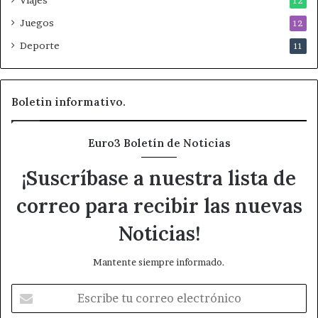
Viajes
12
u
r
Juegos
12
o
Deporte
11
3
N
o
t
Boletin informativo.
i
c
i
Euro3 Boletín de Noticias
a
s
¡Suscríbase a nuestra lista de
?
correo para recibir las nuevas
Noticias!
Mantente siempre informado.
E
s