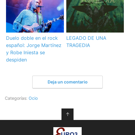
Duelo doble en el rock
LEGADO DE UNA
español: Jorge Martínez
TRAGEDIA
y Robe Iniesta se
despiden
Deja un comentario
Categorías:
Ocio
↑