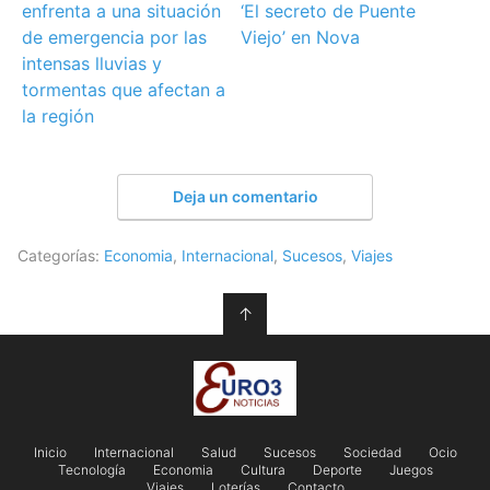
enfrenta a una situación
‘El secreto de Puente
de emergencia por las
Viejo’ en Nova
intensas lluvias y
tormentas que afectan a
la región
Deja un comentario
Categorías:
Economia
,
Internacional
,
Sucesos
,
Viajes
↑
Inicio
Internacional
Salud
Sucesos
Sociedad
Ocio
Tecnología
Economia
Cultura
Deporte
Juegos
Viajes
Loterías
Contacto