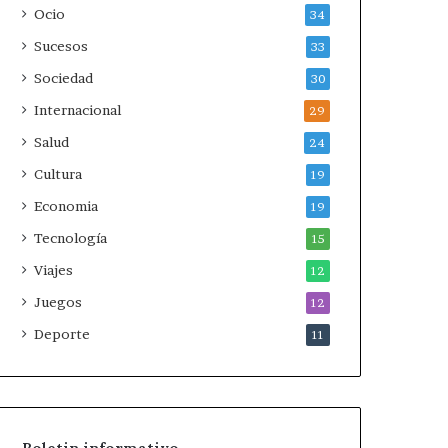
Ocio
34
Sucesos
33
Sociedad
30
Internacional
29
Salud
24
Cultura
19
Economia
19
Tecnología
15
Viajes
12
Juegos
12
Deporte
11