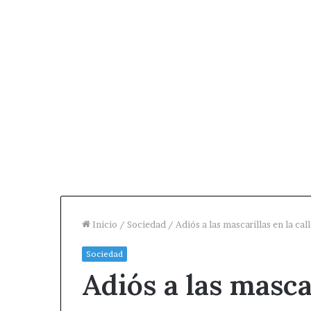
Inicio
/
Sociedad
/
Adiós a las mascarillas en la cal
Sociedad
Adiós a las mascar