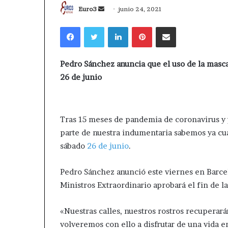
Send
Euro3
junio 24, 2021
an
Facebook
Twitter
LinkedIn
Pinterest
Compartir por correo electrónico
email
Pedro Sánchez anuncia que el uso de la mascari
26 de junio
Tras 15 meses de pandemia de coronavirus y y
parte de nuestra indumentaria sabemos ya cuán
sábado
26 de junio
.
Pedro Sánchez anunció este viernes en Barce
Ministros Extraordinario aprobará el fin de la
«Nuestras calles, nuestros rostros recuperar
volveremos con ello a disfrutar de una vida en