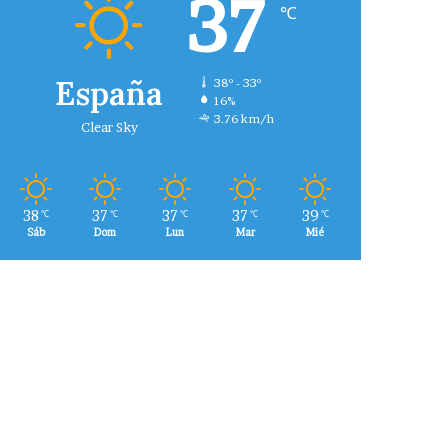
37
℃
España
38º - 33º
16%
3.76 km/h
Clear Sky
38
37
37
37
39
℃
℃
℃
℃
℃
Sáb
Dom
Lun
Mar
Mié