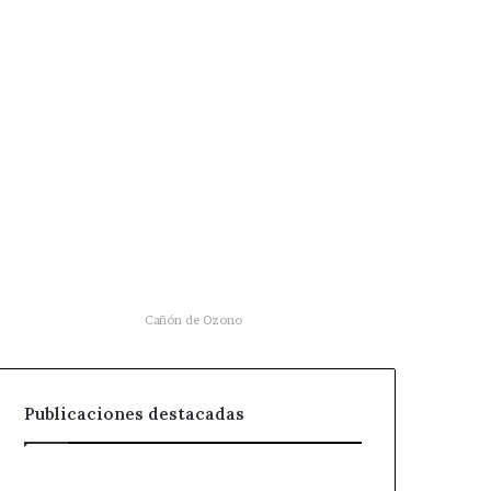
Cañón de Ozono
Publicaciones destacadas
Quieres