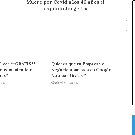
Muere por Covid a los 46 años el
expiloto Jorge Lis
blicar **GRATIS**
Quieres que tu Empresa o
 o comunicado en
Negocio aparezca en Google
ias?
Noticias Gratis ?
026
abril 2, 2026