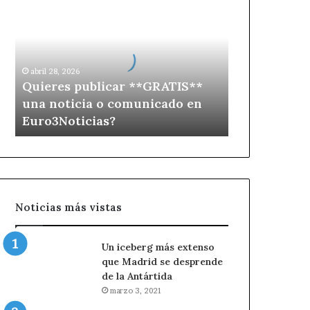
publicar
**GRATIS**
una
noticia
o
abril 28, 2026
comunicado
Quieres publicar **GRATIS**
en
una noticia o comunicado en
Euro3Noticias?
Euro3Noticias?
Noticias más vistas
Un iceberg más extenso
que Madrid se desprende
de la Antártida
marzo 3, 2021