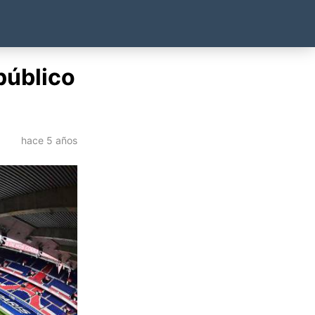
público
hace 5 años