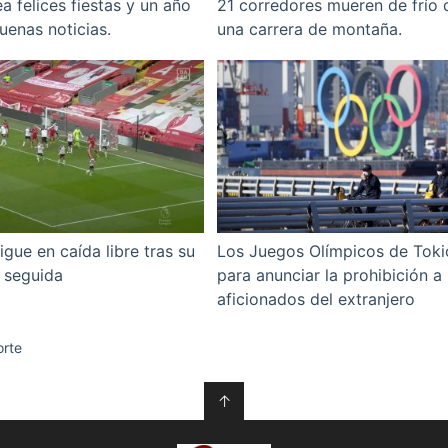
a felices fiestas y un año
21 corredores mueren de frío 
enas noticias.
una carrera de montaña.
igue en caída libre tras su
Los Juegos Olímpicos de Tokio
 seguida
para anunciar la prohibición a 
aficionados del extranjero
rte
↑