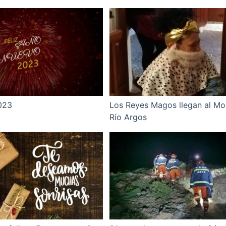
023
Los Reyes Magos llegan al Mol
Río Argos