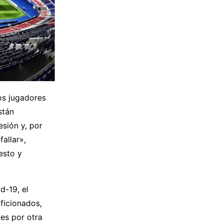
os jugadores
stán
sión y, por
allar»,
esto y
d-19, el
ficionados,
es por otra