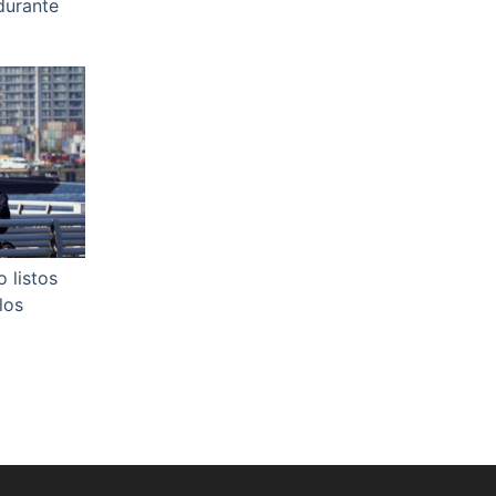
durante
 listos
los