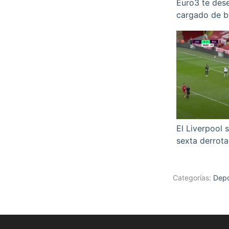
Euro3 te dese
cargado de bu
El Liverpool s
sexta derrota
Categorías:
Depo