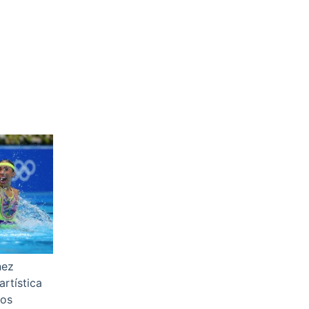
nez
artística
nos