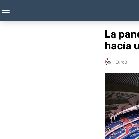
La pan
hacía u
Euro3