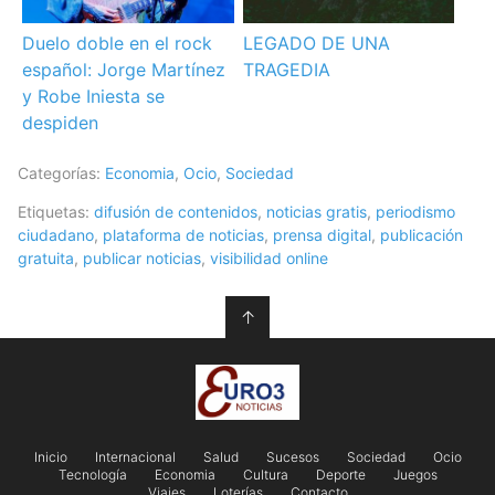
Duelo doble en el rock
LEGADO DE UNA
español: Jorge Martínez
TRAGEDIA
y Robe Iniesta se
despiden
Categorías:
Economia
,
Ocio
,
Sociedad
Etiquetas:
difusión de contenidos
,
noticias gratis
,
periodismo
ciudadano
,
plataforma de noticias
,
prensa digital
,
publicación
gratuita
,
publicar noticias
,
visibilidad online
↑
Inicio
Internacional
Salud
Sucesos
Sociedad
Ocio
Tecnología
Economia
Cultura
Deporte
Juegos
Viajes
Loterías
Contacto